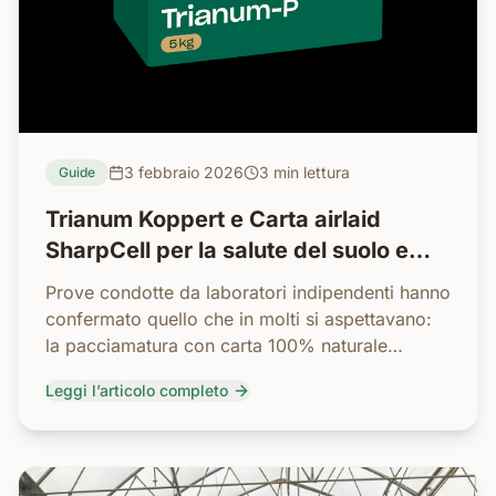
3 febbraio 2026
3 min
lettura
Guide
Trianum Koppert e Carta airlaid
SharpCell per la salute del suolo e
sanità delle piante
Prove condotte da laboratori indipendenti hanno
confermato quello che in molti si aspettavano:
la pacciamatura con carta 100% naturale
favorisce il tricoderma (Trianum - Koppert)
Leggi l’articolo completo